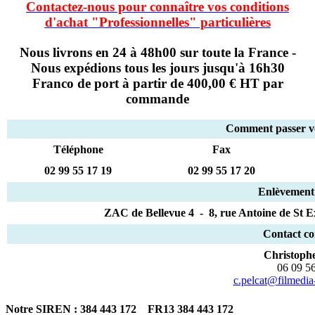
Contactez-nous pour connaître vos conditions
d'achat "Professionnelles" particulières
Nous livrons en 24 à 48h00 sur toute la France -
Nous e
xpédions tous les jours jusqu'à 16h30
Franco de port à partir de 400,00 € HT par
commande
Comment passer v
Téléphone
Fax
02 99 55 17 19
02 99 55 17 20
Enlèvement
ZAC de Bellevue 4 - 8, rue Antoine de
Contact c
Christop
06 09 5
c.pelcat@filmedia
Notre SIREN : 384 443 172 FR13 384 443 172