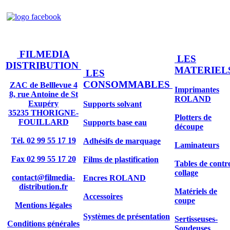
FILMEDIA
LES
DISTRIBUTION
MATERIEL
LES
CONSOMMABLES
ZAC de Belllevue 4
Imprimantes
8, rue Antoine de St
ROLAND
Exupéry
Supports solvant
35235 THORIGNE-
Plotters de
FOUILLARD
Supports base eau
découpe
Tél. 02 99 55 17 19
Adhésifs de marquage
Laminateurs
Fax 02 99 55 17 20
Films de plastification
Tables de contr
collage
contact@filmedia-
Encres ROLAND
distribution.fr
Matériels de
Accessoires
coupe
Mentions légales
Systèmes de présentation
Sertisseuses-
Conditions générales
Soudeuses