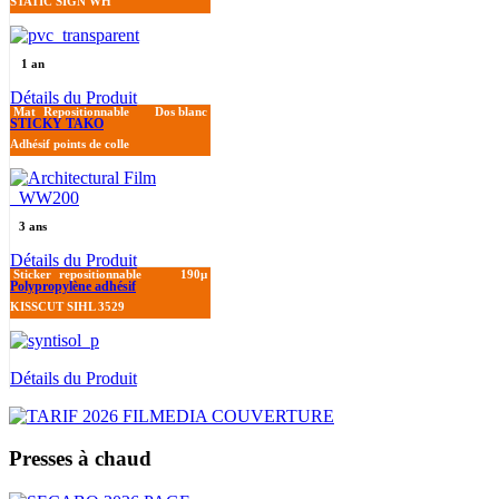
STATIC SIGN WH
1 an
Détails du Produit
Mat
Repositionnable
Dos blanc
STICKY TAKO
Adhésif points de colle
3 ans
Détails du Produit
Sticker
repositionnable
190µ
Polypropylène adhésif
KISSCUT SIHL 3529
Détails du Produit
Presses à chaud