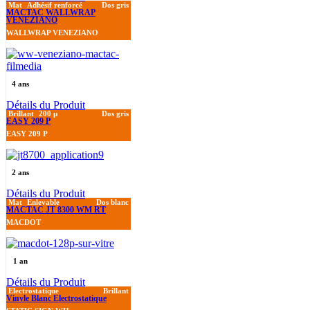
Mat
Adhésif renforcé
Dos gris
MACTAC WALLWRAP
VENEZIANO
WALLWRAP VENEZIANO
4 ans
Détails du Produit
Brillant
200 µ
Dos gris
EASY 209 P
EASY 209 P
2 ans
Détails du Produit
Mat
Enlevable
Dos blanc
MACTAC JT 8300 WM RT
MACDOT
1 an
Détails du Produit
Electrostatique
Brillant
Vinyle Blanc Electrostatique