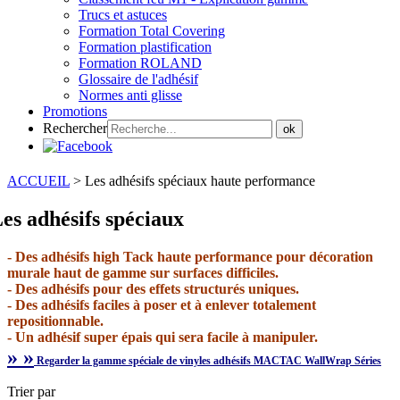
Trucs et astuces
Formation Total Covering
Formation plastification
Formation ROLAND
Glossaire de l'adhésif
Normes anti glisse
Promotions
Rechercher
ok
ACCUEIL
>
Les adhésifs spéciaux haute performance
es adhésifs spéciaux
- Des adhésifs high Tack haute performance pour décoration
murale haut de gamme sur surfaces difficiles.
- Des adhésifs pour des effets structurés uniques.
- Des adhésifs faciles à poser et à enlever totalement
repositionnable.
- Un adhésif super épais qui sera facile à manipuler.
» »
Regarder la gamme spéciale de vinyles adhésifs MACTAC WallWrap Séries
Trier par