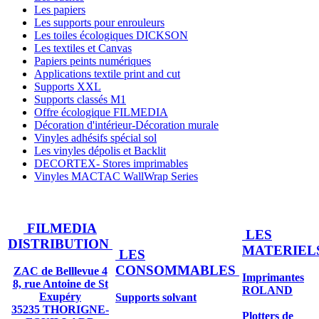
Les papiers
Les supports pour enrouleurs
Les toiles écologiques DICKSON
Les textiles et Canvas
Papiers peints numériques
Applications textile print and cut
Supports XXL
Supports classés M1
Offre écologique FILMEDIA
Décoration d'intérieur-Décoration murale
Vinyles adhésifs spécial sol
Les vinyles dépolis et Backlit
DECORTEX- Stores imprimables
Vinyles MACTAC WallWrap Series
FILMEDIA
LES
DISTRIBUTION
MATERIEL
LES
CONSOMMABLES
ZAC de Belllevue 4
Imprimantes
8, rue Antoine de St
ROLAND
Exupéry
Supports solvant
35235 THORIGNE-
Plotters de