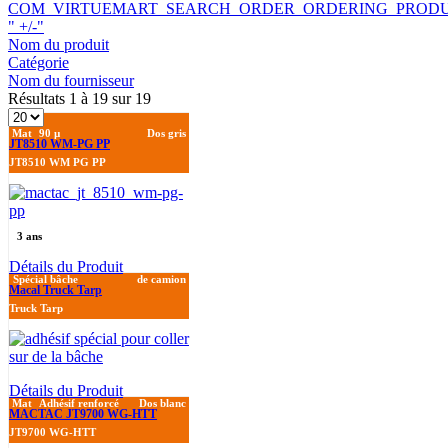
COM_VIRTUEMART_SEARCH_ORDER_ORDERING_PROD
" +/-"
Nom du produit
Catégorie
Nom du fournisseur
Résultats 1 à 19 sur 19
Mat
90 µ
Dos gris
JT8510 WM-PG PP
JT8510 WM PG PP
3 ans
Détails du Produit
Spécial bâche
de camion
Macal Truck Tarp
Truck Tarp
Détails du Produit
Mat
Adhésif renforcé
Dos blanc
MACTAC JT9700 WG-HTT
JT9700 WG-HTT