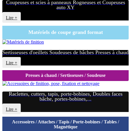
Coupeuses et scies à panneaux Rogneuses et Coupeuses
auto XY
Lire +
Matériels de coupe grand format
Sertisseuses d'oeillets Soudeuses de bâches Presses à chaud
Lire +
Presses à chaud / Sertisseuses / Soudeuse
Raclettes, cutters, tapis, porte-bobines, Doubles faces
bâche, portes-bobines,...
Lire +
Accessoires / Attaches / Tapis / Porte-bobines / Tables /
Magnétique