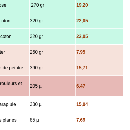
lose
270 gr
19,20
coton
320 gr
22,05
 coton
320 gr
22,05
ter
260 gr
7,95
le de peintre
390 gr
15,71
rouleurs et
205 µ
6,47
arapluie
330 µ
15,04
s planes
85 µ
7,69