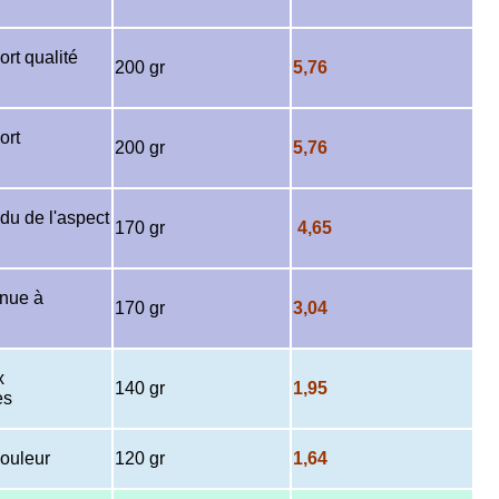
ort qualité
200 gr
5,76
ort
200 gr
5,76
du de l'aspect
170 gr
4,65
enue à
170 gr
3,04
x
140 gr
1,95
es
couleur
120 gr
1,64