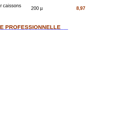
ur caissons
200 µ
8,97
SE PROFESSIONNELLE