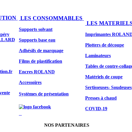
UTION
LES CONSOMMABLES
LES MATERIEL
Supports solvant
upéry
Imprimantes ROLAN
ILLARD
Supports base eau
Plotters de découpe
Adhésifs de marquage
Laminateurs
Films de plastification
Tables de contre-collag
tion.fr
Encres ROLAND
Matériels de coupe
Accessoires
Sertisseuses- Soudeuses
vente
Systèmes de présentation
Presses à chaud
COVID-19
NOS PARTENAIRES