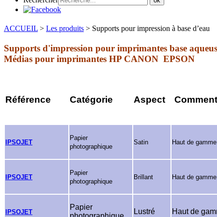
ok
ACCUEIL
>
Les produits
>
Supports pour impression à base d’eau
Supports d'impression pour imprimantes base aqueus
Médias pour imprimantes HP CANON EPSON
Référence
Catégorie
Aspect
Commenta
Papier
IPSOJET
Satin
Haut de gamme
photographique
Papier
IPSOJET
Brillant
Haut de gamme
photographique
Papier
Lustré
Haut de ga
IPSOJET
photographique