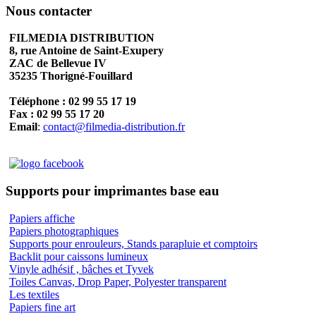
Nous contacter
FILMEDIA DISTRIBUTION
8, rue Antoine de Saint-Exupery
ZAC de Bellevue IV
35235 Thorigné-Fouillard
Téléphone : 02 99 55 17 19
Fax : 02 99 55 17 20
Email
:
contact@filmedia-distribution.fr
Supports pour imprimantes base eau
Papiers affiche
Papiers photographiques
Supports pour enrouleurs, Stands parapluie et comptoirs
Backlit pour caissons lumineux
Vinyle adhésif , bâches et Tyvek
Toiles Canvas, Drop Paper, Polyester transparent
Les textiles
Papiers fine art