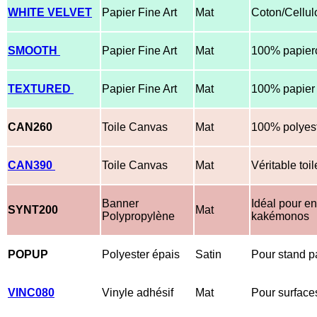
WHITE VELVET
Papier Fine Art
Mat
Coton/Cellu
SMOOTH
Papier Fine Art
Mat
100% papier
TEXTURED
Papier Fine Art
Mat
100% papier
CAN260
Toile Canvas
Mat
100% polyes
CAN390
Toile Canvas
Mat
Véritable toi
Banner
Idéal pour en
SYNT200
Mat
Polypropylène
kakémonos
POPUP
Polyester épais
Satin
Pour stand p
VINC080
Vinyle adhésif
Mat
Pour surface