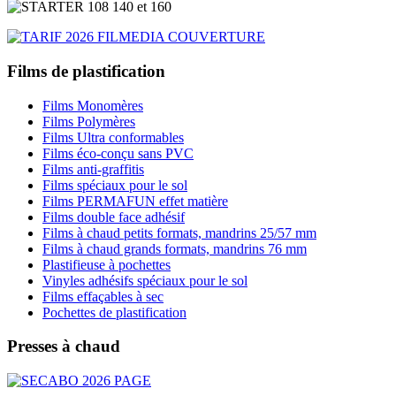
Films de plastification
Films Monomères
Films Polymères
Films Ultra conformables
Films éco-conçu sans PVC
Films anti-graffitis
Films spéciaux pour le sol
Films PERMAFUN effet matière
Films double face adhésif
Films à chaud petits formats, mandrins 25/57 mm
Films à chaud grands formats, mandrins 76 mm
Plastifieuse à pochettes
Vinyles adhésifs spéciaux pour le sol
Films effaçables à sec
Pochettes de plastification
Presses à chaud