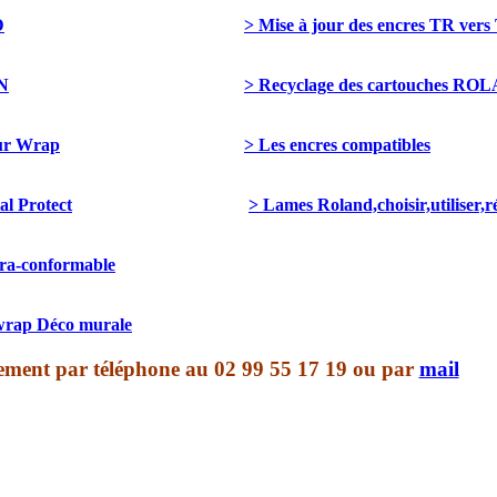
D
> Mise à jour des encres TR ver
N
> Recyclage des cartouches RO
our Wrap
> Les encres compatibles
al Protect
> Lames Roland,choisir,utiliser,r
tra-conformable
lwrap Déco murale
ectement par téléphone au 02 99 55 17 19 ou par
mail