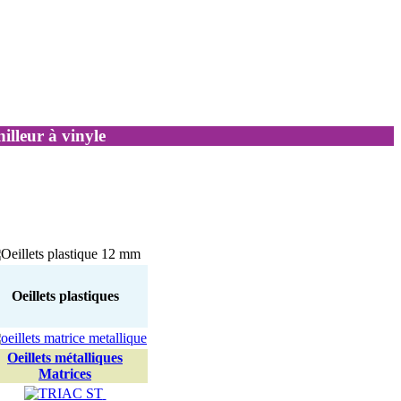
illeur à vinyle
Oeillets plastiques
Oeillets métalliques
Matrices