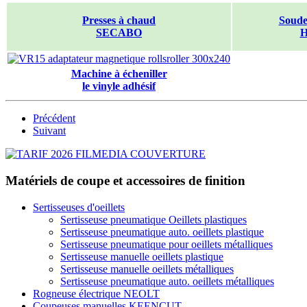
Presses à chaud
Soude
SECABO
Machine à écheniller
le vinyle adhésif
Précédent
Suivant
Matériels de coupe et accessoires de finition
Sertisseuses d'oeillets
Sertisseuse pneumatique Oeillets plastiques
Sertisseuse pneumatique auto. oeillets plastique
Sertisseuse pneumatique pour oeillets métalliques
Sertisseuse manuelle oeillets plastique
Sertisseuse manuelle oeillets métalliques
Sertisseuse pneumatique auto. oeillets métalliques
Rogneuse électrique NEOLT
Coupeuses manuelles KEENCUT