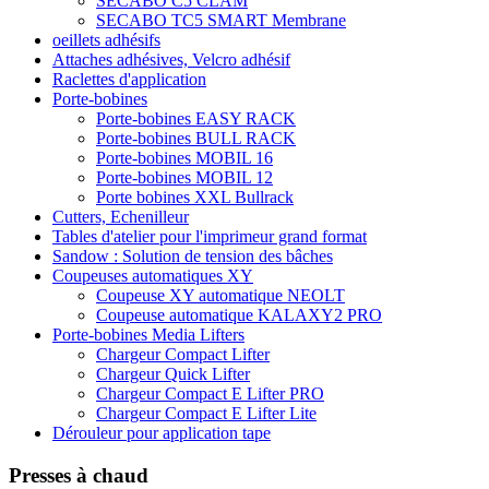
SECABO C5 CLAM
SECABO TC5 SMART Membrane
oeillets adhésifs
Attaches adhésives, Velcro adhésif
Raclettes d'application
Porte-bobines
Porte-bobines EASY RACK
Porte-bobines BULL RACK
Porte-bobines MOBIL 16
Porte-bobines MOBIL 12
Porte bobines XXL Bullrack
Cutters, Echenilleur
Tables d'atelier pour l'imprimeur grand format
Sandow : Solution de tension des bâches
Coupeuses automatiques XY
Coupeuse XY automatique NEOLT
Coupeuse automatique KALAXY2 PRO
Porte-bobines Media Lifters
Chargeur Compact Lifter
Chargeur Quick Lifter
Chargeur Compact E Lifter PRO
Chargeur Compact E Lifter Lite
Dérouleur pour application tape
Presses à chaud