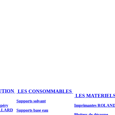
UTION
LES CONSOMMABLES
LES MATERIEL
Supports solvant
upéry
Imprimantes ROLAN
ILLARD
Supports base eau
Plotters de découpe