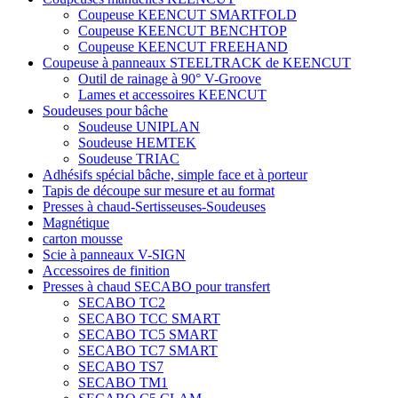
Coupeuse KEENCUT SMARTFOLD
Coupeuse KEENCUT BENCHTOP
Coupeuse KEENCUT FREEHAND
Coupeuse à panneaux STEELTRACK de KEENCUT
Outil de rainage à 90° V-Groove
Lames et accessoires KEENCUT
Soudeuses pour bâche
Soudeuse UNIPLAN
Soudeuse HEMTEK
Soudeuse TRIAC
Adhésifs spécial bâche, simple face et à porteur
Tapis de découpe sur mesure et au format
Presses à chaud-Sertisseuses-Soudeuses
Magnétique
carton mousse
Scie à panneaux V-SIGN
Accessoires de finition
Presses à chaud SECABO pour transfert
SECABO TC2
SECABO TCC SMART
SECABO TC5 SMART
SECABO TC7 SMART
SECABO TS7
SECABO TM1