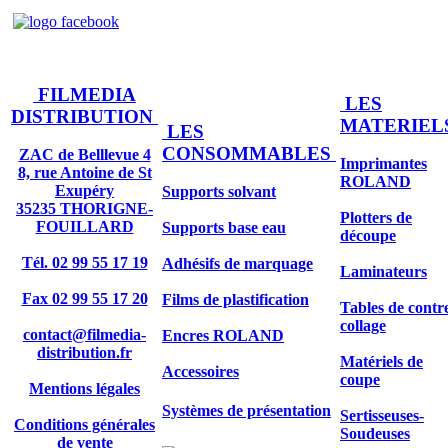
FILMEDIA
LES
DISTRIBUTION
MATERIEL
LES
CONSOMMABLES
ZAC de Belllevue 4
Imprimantes
8, rue Antoine de St
ROLAND
Exupéry
Supports solvant
35235 THORIGNE-
Plotters de
FOUILLARD
Supports base eau
découpe
Tél. 02 99 55 17 19
Adhésifs de marquage
Laminateurs
Fax 02 99 55 17 20
Films de plastification
Tables de contr
collage
contact@filmedia-
Encres ROLAND
distribution.fr
Matériels de
Accessoires
coupe
Mentions légales
Systèmes de présentation
Sertisseuses-
Conditions générales
Soudeuses
de vente