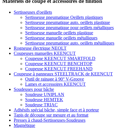
Matériels de coupe et accessoires de finition
Sertisseuses d'oeillets
Sertisseuse pneumatique Oeillets plastiques
Sertisseuse pneumatique auto. oeillets plastique
Sertisseuse pneumatique pour oeillets métalliques
Sertisseuse manuelle oeillets plastique
Sertisseuse manuelle oeillets métalliques
Sertisseuse pneumatique auto. oeillets métalliques
Rogneuse électrique NEOLT
Coupeuses manuelles KEENCUT
Coupeuse KEENCUT SMARTFOLD
Coupeuse KEENCUT BENCHTOP
Coupeuse KEENCUT FREEHAND
Coupeuse à panneaux STEELTRACK de KEENCUT
Outil de rainage à 90° V-Groove
Lames et accessoires KEENCUT
Soudeuses pour bâche
Soudeuse UNIPLAN
Soudeuse HEMTEK
Soudeuse TRIAC
Adhésifs spécial bâche, simple face et à porteur
Tapis de découpe sur mesure et au format
Presses à chaud-Sertisseuses-Soudeuses
Magnétique