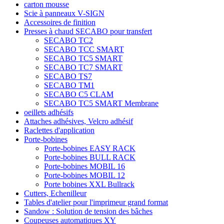
carton mousse
Scie à panneaux V-SIGN
Accessoires de finition
Presses à chaud SECABO pour transfert
SECABO TC2
SECABO TCC SMART
SECABO TC5 SMART
SECABO TC7 SMART
SECABO TS7
SECABO TM1
SECABO C5 CLAM
SECABO TC5 SMART Membrane
oeillets adhésifs
Attaches adhésives, Velcro adhésif
Raclettes d'application
Porte-bobines
Porte-bobines EASY RACK
Porte-bobines BULL RACK
Porte-bobines MOBIL 16
Porte-bobines MOBIL 12
Porte bobines XXL Bullrack
Cutters, Echenilleur
Tables d'atelier pour l'imprimeur grand format
Sandow : Solution de tension des bâches
Coupeuses automatiques XY